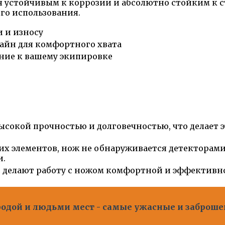
я устойчивым к коррозии и абсолютно стойким к с
ого использования.
и и износу
айн для комфортного хвата
ние к вашему экипировке
ысокой прочностью и долговечностью, что делает
х элементов, нож не обнаруживается детекторами 
и.
с делают работу с ножом комфортной и эффективн
одой и людьми мест - самые ужасные и заброше