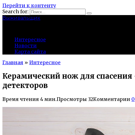
Перейти к контенту
Search for:
Выживальщик
zuevsky.ru
Интересное
Новости
Карта сайта
Главная
»
Интересное
Керамический нож для спасения
детекторов
Время чтения
4 мин.
Просмотры
32
Комментарии
0