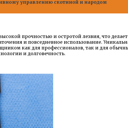
ивному управлению скотиной и народом
 высокой прочностью и остротой лезвия, что дела
заточения и повседневное использование. Уникал
щником как для профессионалов, так и для обычны
хнологии и долговечность.