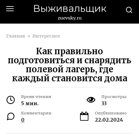
Перейти
Выживальщик
к
контенту
zuevsky.ru
Главная
»
Интересное
Как правильно
подготовиться и снарядить
полевой лагерь, где
каждый становится дома
Время чтения
Просмотры
5 мин.
33
Комментарии
Опубликовано
0
22.02.2024