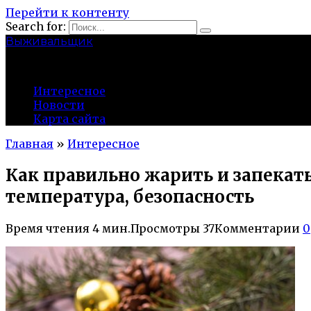
Перейти к контенту
Search for:
Выживальщик
zuevsky.ru
Интересное
Новости
Карта сайта
Главная
»
Интересное
Как правильно жарить и запекат
температура, безопасность
Время чтения
4 мин.
Просмотры
37
Комментарии
0