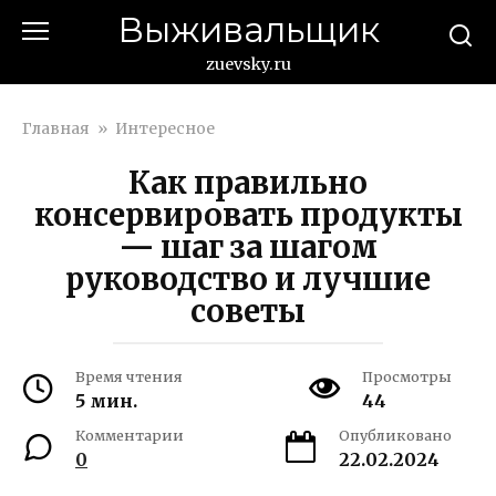
Перейти
Выживальщик
к
контенту
zuevsky.ru
Главная
»
Интересное
Как правильно
консервировать продукты
— шаг за шагом
руководство и лучшие
советы
Время чтения
Просмотры
5 мин.
44
Комментарии
Опубликовано
0
22.02.2024