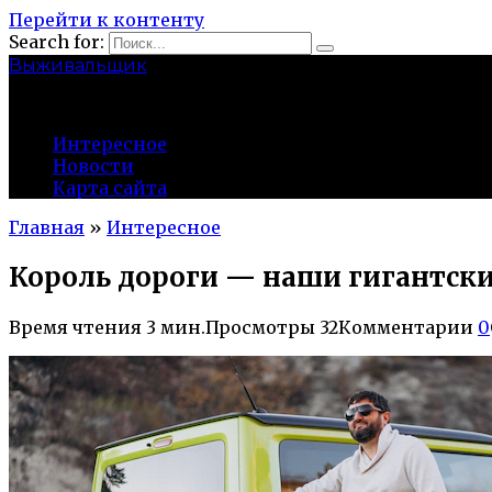
Перейти к контенту
Search for:
Выживальщик
zuevsky.ru
Интересное
Новости
Карта сайта
Главная
»
Интересное
Король дороги — наши гигантск
Время чтения
3 мин.
Просмотры
32
Комментарии
0