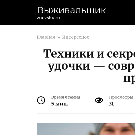
Перейти
Выживальщик
к
контенту
zuevsky.ru
Главная
»
Интересное
Техники и секр
удочки — сов
п
Время чтения
Просмотры
5 мин.
31