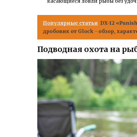
касающиеся ловли рыбы без удоч
Популярные статьи
DX-12 «Punis
дробовик от Glock - обзор, хара
Подводная охота на ры