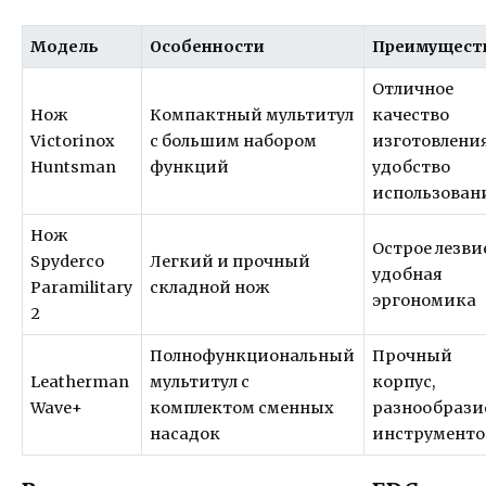
Модель
Особенности
Преимущест
Отличное
Нож
Компактный мультитул
качество
Victorinox
с большим набором
изготовления
Huntsman
функций
удобство
использован
Нож
Острое лезви
Spyderco
Легкий и прочный
удобная
Paramilitary
складной нож
эргономика
2
Полнофункциональный
Прочный
Leatherman
мультитул с
корпус,
Wave+
комплектом сменных
разнообрази
насадок
инструменто