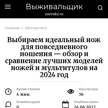
Перейти
Выживальщик
к
контенту
zuevsky.ru
Главная
»
Интересное
Выбираем идеальный нож
для повседневного
ношения — обзор и
сравнение лучших моделей
ножей и мультитулов на
2024 год
Время чтения
Просмотры
4 мин.
36
Комментарии
Опубликовано
0
24.06.2022