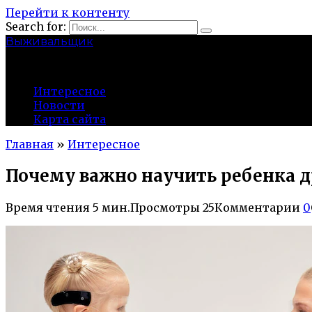
Перейти к контенту
Search for:
Выживальщик
zuevsky.ru
Интересное
Новости
Карта сайта
Главная
»
Интересное
Почему важно научить ребенка д
Время чтения
5 мин.
Просмотры
25
Комментарии
0