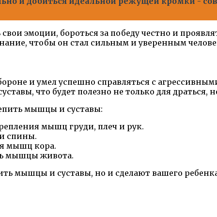
ьно и добиться идеальной режущей кромки - со
свои эмоции, бороться за победу честно и проявл
знание, чтобы он стал сильным и уверенным челове
бороне и умел успешно справляться с агрессивным
ставы, что будет полезно не только для драться, 
епить мышцы и суставы:
репления мышц груди, плеч и рук.
и спины.
я мышц кора.
ть мышцы живота.
ть мышцы и суставы, но и сделают вашего ребенка