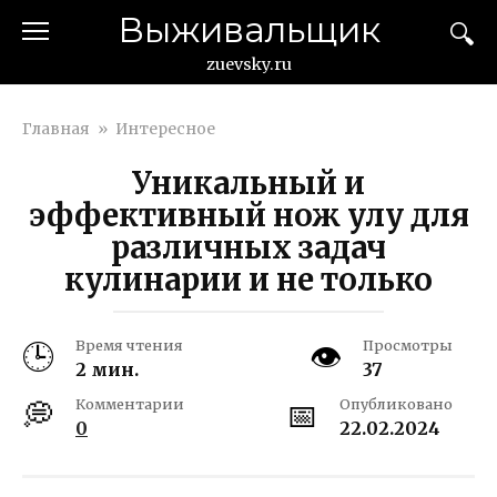
Перейти
Выживальщик
к
контенту
zuevsky.ru
Главная
»
Интересное
Уникальный и
эффективный нож улу для
различных задач
кулинарии и не только
Время чтения
Просмотры
2 мин.
37
Комментарии
Опубликовано
0
22.02.2024