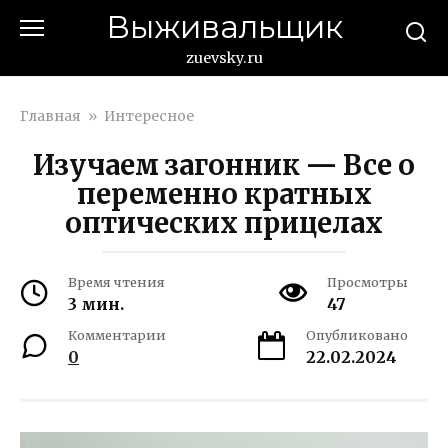
Перейти
Выживальщик
к
контенту
zuevsky.ru
Главная
»
Интересное
Изучаем загонник — Все о
переменно кратных
оптических прицелах
Время чтения
Просмотры
3 мин.
47
Комментарии
Опубликовано
0
22.02.2024