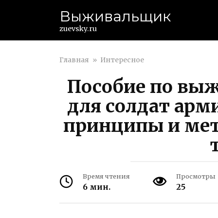
Перейти
Выживальщик
к
контенту
zuevsky.ru
Главная
»
Интересное
Пособие по вы
для солдат ар
принципы и ме
Время чтения
Просмотры
6 мин.
25