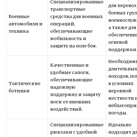
Специализированные
для перево
транспортные
боевых груз
Военные
средства для военных
военнослуж
автомобили и
операций,
а также для
техника
обеспечивающие
обеспечени
мобильность и
огневой
защиту на поле боя.
поддержки
Необходим
Качественные и
длительны
удобные сапоги,
походов, по
обеспечивающие
Тактические
в условиях
надежную
ботинки
неровной
поддержку и защиту
местности 
ноги от внешних
неблагопри
воздействий.
погоды.
Специализированные
Идеально
рюкзаки с удобной
подходят д