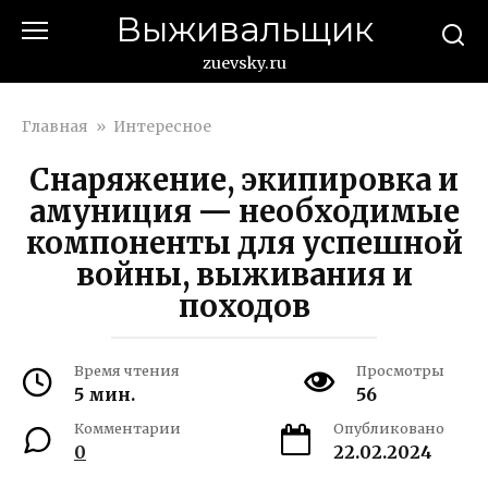
Перейти
Выживальщик
к
контенту
zuevsky.ru
Главная
»
Интересное
Снаряжение, экипировка и
амуниция — необходимые
компоненты для успешной
войны, выживания и
походов
Время чтения
Просмотры
5 мин.
56
Комментарии
Опубликовано
0
22.02.2024