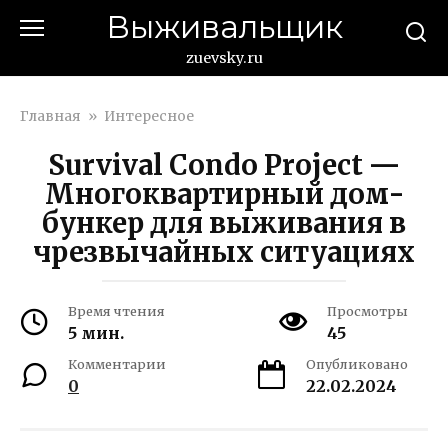
Перейти
Выживальщик
к
контенту
zuevsky.ru
Главная
»
Интересное
Survival Condo Project —
Многоквартирный дом-
бункер для выживания в
чрезвычайных ситуациях
Время чтения
Просмотры
5 мин.
45
Комментарии
Опубликовано
0
22.02.2024