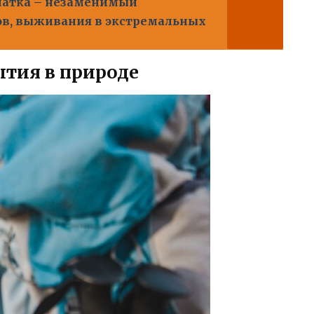
патка – незаменимый
ов, выживания в экстремальных
ытия в природе