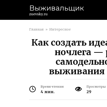
Перейти
Выживальщик
к
контенту
zuevsky.ru
Главная
»
Интересное
Как создать ид
ночлега — 
самодельн
выживания 
Время чтения
Просмотры
4 мин.
29