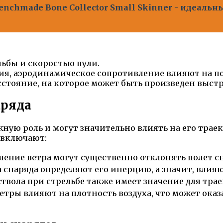
nchmade Bone Collector Small Skinner - идеаль
льбы и скоростью пули.
ия, аэродинамическое сопротивление влияют на по
сстояние, на которое может быть произведен выст
аряда
ную роль и могут значительно влиять на его трае
 включают:
ление ветра могут существенно отклонять полет с
 снаряда определяют его инерцию, а значит, влияю
ствола при стрельбе также имеет значение для трае
тры влияют на плотность воздуха, что может оказ