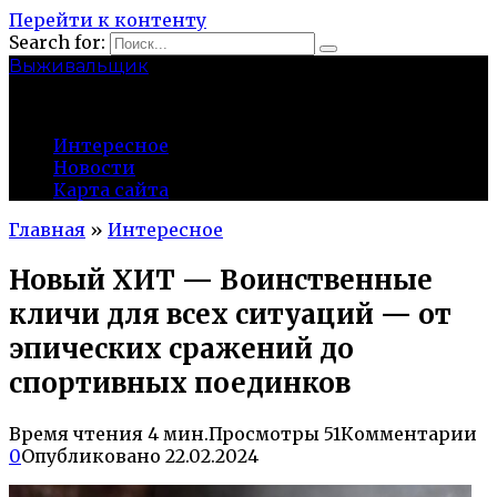
Перейти к контенту
Search for:
Выживальщик
zuevsky.ru
Интересное
Новости
Карта сайта
Главная
»
Интересное
Новый ХИТ — Воинственные
кличи для всех ситуаций — от
эпических сражений до
спортивных поединков
Время чтения
4 мин.
Просмотры
51
Комментарии
0
Опубликовано
22.02.2024